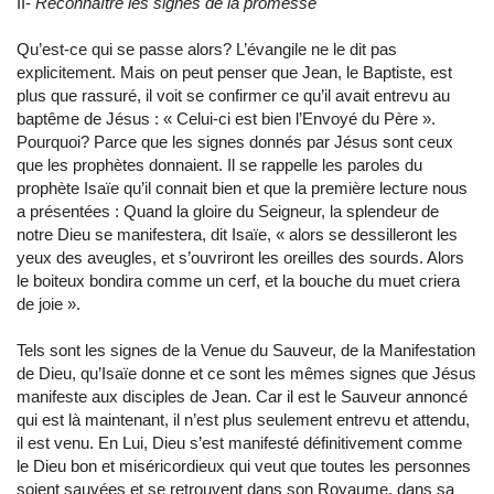
II-
Reconnaître les signes de la promesse
Qu’est-ce qui se passe alors? L’évangile ne le dit pas
explicitement. Mais on peut penser que Jean, le Baptiste, est
plus que rassuré, il voit se confirmer ce qu’il avait entrevu au
baptême de Jésus : « Celui-ci est bien l’Envoyé du Père ».
Pourquoi? Parce que les signes donnés par Jésus sont ceux
que les prophètes donnaient. Il se rappelle les paroles du
prophète Isaïe qu’il connait bien et que la première lecture nous
a présentées : Quand la gloire du Seigneur, la splendeur de
notre Dieu se manifestera, dit Isaïe, « alors se dessilleront les
yeux des aveugles, et s’ouvriront les oreilles des sourds. Alors
le boiteux bondira comme un cerf, et la bouche du muet criera
de joie ».
Tels sont les signes de la Venue du Sauveur, de la Manifestation
de Dieu, qu’Isaïe donne et ce sont les mêmes signes que Jésus
manifeste aux disciples de Jean. Car il est le Sauveur annoncé
qui est là maintenant, il n’est plus seulement entrevu et attendu,
il est venu. En Lui, Dieu s’est manifesté définitivement comme
le Dieu bon et miséricordieux qui veut que toutes les personnes
soient sauvées et se retrouvent dans son Royaume, dans sa